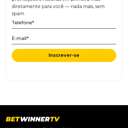
diretamente para você — nada mais, sem
spam.
Inscrever-se