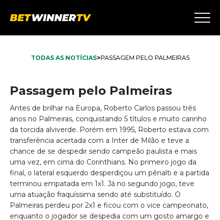
TODAS AS NOTÍCIAS
>
PASSAGEM PELO PALMEIRAS
Passagem pelo Palmeiras
Antes de brilhar na Europa, Roberto Carlos passou três
anos no Palmeiras, conquistando 5 títulos e muito carinho
da torcida alviverde. Porém em 1995, Roberto estava com
transferência acertada com a Inter de Milão e teve a
chance de se despedir sendo campeão paulista e mais
uma vez, em cima do Corinthians. No primeiro jogo da
final, o lateral esquerdo desperdiçou um pênalti e a partida
terminou empatada em 1x1. Já no segundo jogo, teve
uma atuação fraquíssima sendo até substituído. O
Palmeiras perdeu por 2x1 e ficou com o vice campeonato,
enquanto o jogador se despedia com um gosto amargo e