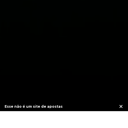
+
Esse não é um site de apostas